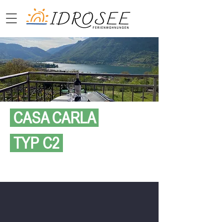
CASA CARLA
.
TYP C2