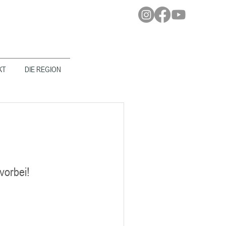
KT
DIE REGION
vorbei!