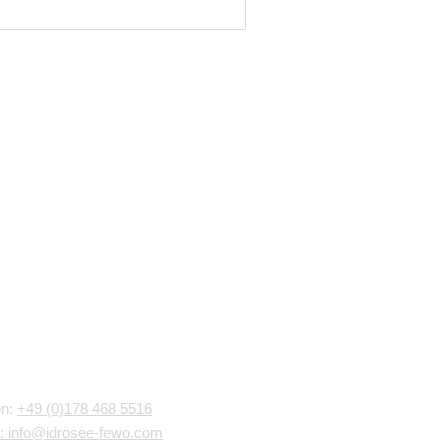
akt
on:
+49 (0)178 468 5516
: info@idrosee-fewo.com