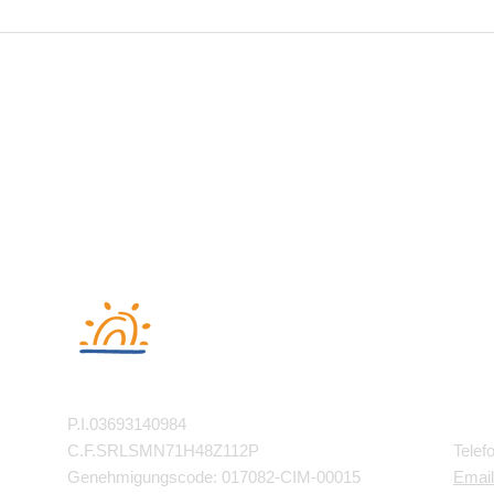
P.I.03693140984
Kont
C.F.SRLSMN71H48Z112P
Telef
Genehmigungscode: 017082-CIM-00015
Email